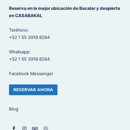
Reserva en la mejor ubicación de Bacalar y despierta
en CASABAKAL
Teléfono:
+52 1 55 3918 8284
Whatsapp:
+52 1 55 3918 8284
Facebook Messenger
RESERVAR AHORA
Blog
F
I
T
W