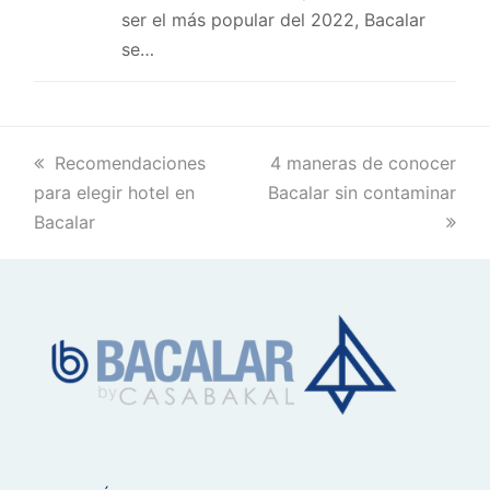
ser el más popular del 2022, Bacalar
se…
previous
Recomendaciones
next
4 maneras de conocer
para elegir hotel en
post:
Bacalar sin contaminar
post:
Bacalar