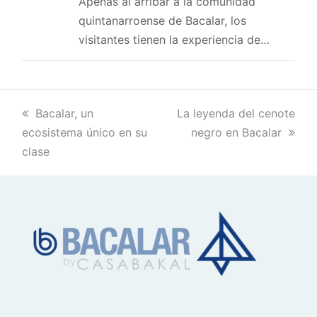
Apenas al arribar a la comunidad
quintanarroense de Bacalar, los
visitantes tienen la experiencia de…
previous
Bacalar, un
next
La leyenda del cenote
ecosistema único en su
post:
post:
negro en Bacalar
clase