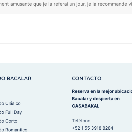
ement amusante que je la referai un jour, je la recommande 
RO BACALAR
CONTACTO
Reserva en la mejor ubicaci
Bacalar y despierta en
do Clásico
CASABAKAL
do Full Day
Teléfono:
do Corto
+52 1 55 3918 8284
do Romantico