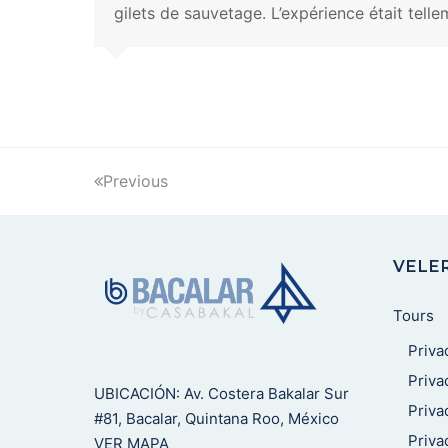
gilets de sauvetage. L’expérience était tell
Previous
VELE
Tours
Priva
Priva
UBICACIÓN: Av. Costera Bakalar Sur
Priva
#81, Bacalar, Quintana Roo, México
Priva
VER MAPA