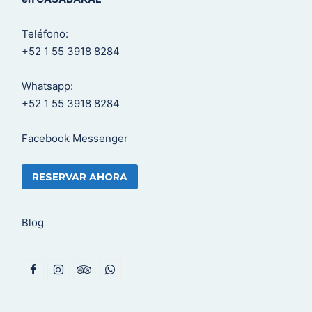
Teléfono:
+52 1 55 3918 8284
Whatsapp:
+52 1 55 3918 8284
Facebook Messenger
RESERVAR AHORA
Blog
F
I
T
W
a
n
r
h
c
s
i
a