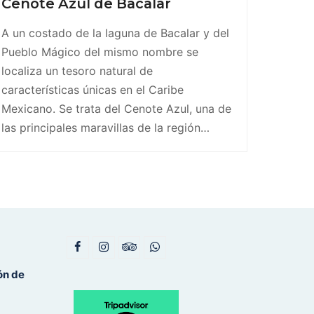
Cenote Azul de Bacalar
A un costado de la laguna de Bacalar y del
Pueblo Mágico del mismo nombre se
localiza un tesoro natural de
características únicas en el Caribe
Mexicano. Se trata del Cenote Azul, una de
las principales maravillas de la región…
F
I
T
W
a
n
r
h
ón de
c
s
i
a
e
t
p
t