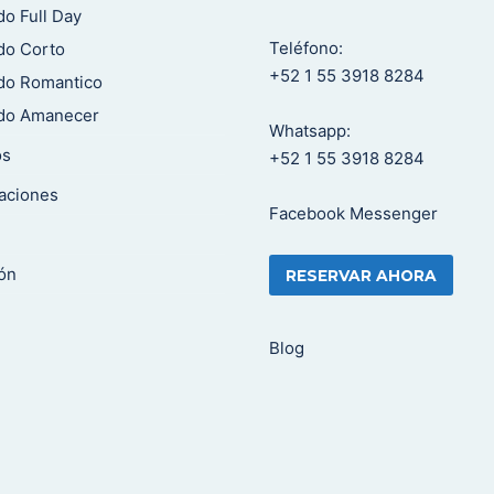
do Full Day
Teléfono:
do Corto
+52 1 55 3918 8284
do Romantico
ado Amanecer
Whatsapp:
os
+52 1 55 3918 8284
aciones
Facebook Messenger
ón
RESERVAR AHORA
Blog