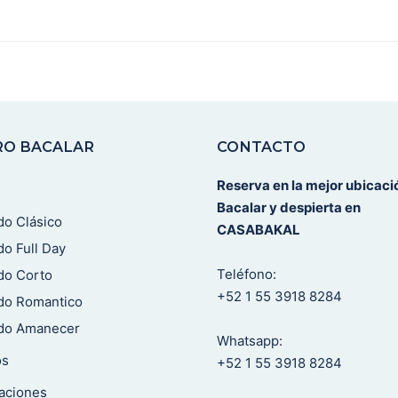
RO BACALAR
CONTACTO
Reserva en la mejor ubicaci
Bacalar y despierta en
do Clásico
CASABAKAL
do Full Day
Teléfono:
do Corto
+52 1 55 3918 8284
do Romantico
ado Amanecer
Whatsapp:
os
+52 1 55 3918 8284
aciones